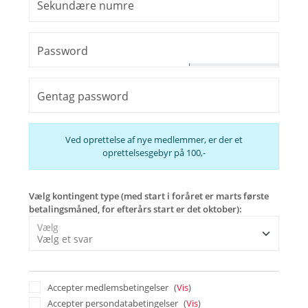
Sekundære numre
Password
Gentag password
Ved oprettelse af nye medlemmer, er der et
oprettelsesgebyr på 100,-
Vælg kontingent type (med start i foråret er marts første
betalingsmåned, for efterårs start er det oktober):
Vælg
Accepter medlemsbetingelser
(
Vis
)
Accepter persondatabetingelser
(
Vis
)