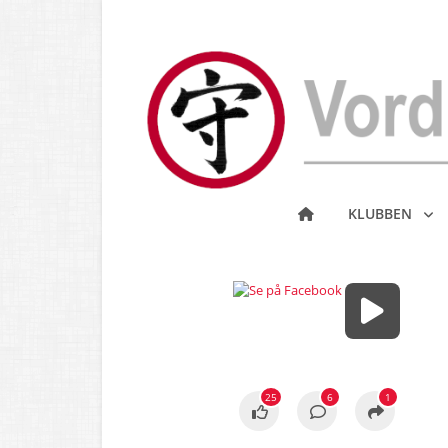
KLUBBEN
25
6
1