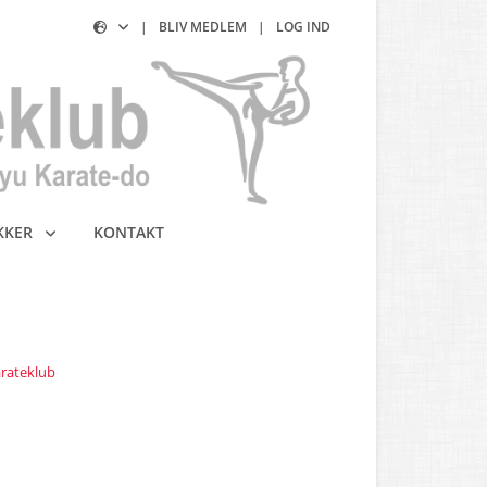
|
BLIV MEDLEM
|
LOG IND
KKER
KONTAKT
rateklub